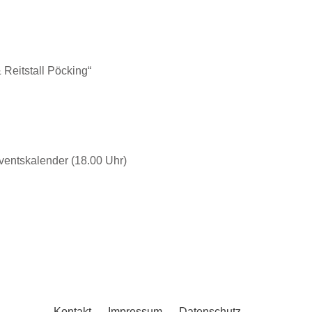
 Reit­stall Pöcking“
nts­ka­len­der (18.00 Uhr)
Kon­takt
Impres­sum
Daten­schutz