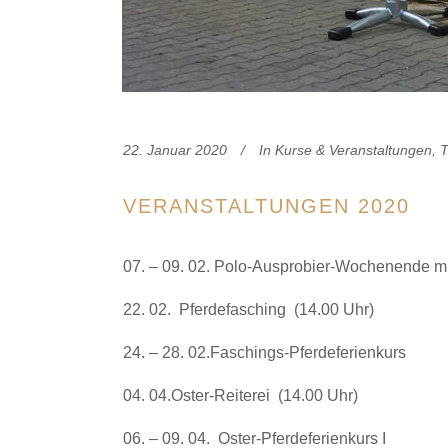
22. Januar 2020
In
Kurse & Veranstaltungen
,
T
VER­AN­STAL­TUN­GEN 2020
07. – 09. 02. Polo-Aus­pro­bier-Wochen­en­de mit 
22. 02.
Pfer­de­fa­sching
(14.00 Uhr)
24. – 28. 02.Faschings-Pferdeferienkurs
04. 04.Oster-Reiterei
(14.00 Uhr)
06. – 09. 04.
Oster-Pfer­de­fe­ri­en­kurs I