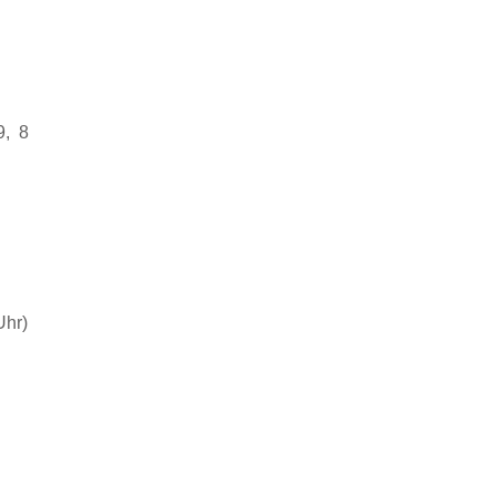
9,
8
Uhr)