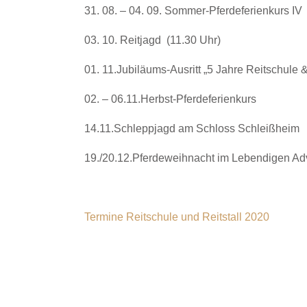
31. 08. – 04. 09. Som­mer-Pfer­de­fe­ri­en­kurs IV
03. 10. Reit­jagd
(11.30 Uhr)
01. 11.Jubiläums-Ausritt „5 Jah­re Reit­schu­le &
02. – 06.11.Herbst-Pferdeferienkurs
14.11.Schleppjagd am Schloss Schleiß­heim
19./20.12.Pferdeweihnacht im Leben­di­gen Adve
Ter­mi­ne Reit­schu­le und Reit­stall 2020