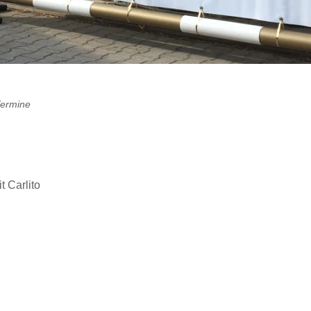
ermine
Car­li­to