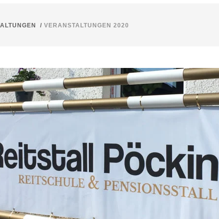
TALTUNGEN
/
VER­AN­STAL­TUN­GEN 2020