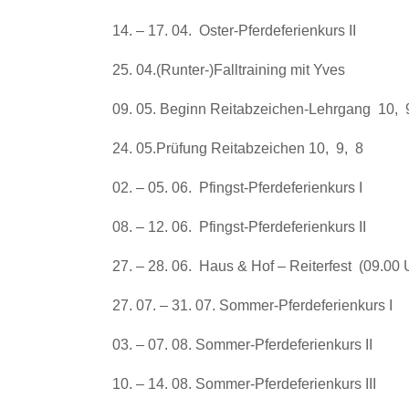
14. – 17. 04.
Oster-Pfer­de­fe­ri­en­kurs II
25. 04.(Runter-)Falltraining mit Yves
09. 05. Beginn Reit­ab­zei­chen-Lehr­gang
10,
24. 05.Prüfung Reit­ab­zei­chen 10,
9,
8
02. – 05. 06.
Pfingst-Pfer­de­fe­ri­en­kurs I
08. – 12. 06.
Pfingst-Pfer­de­fe­ri­en­kurs II
27. – 28. 06.
Haus & Hof – Rei­ter­fest
(09.00 
27. 07. – 31. 07. Som­mer-Pfer­de­fe­ri­en­kurs I
03. – 07. 08. Som­mer-Pfer­de­fe­ri­en­kurs II
10. – 14. 08. Som­mer-Pfer­de­fe­ri­en­kurs III