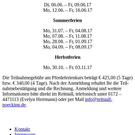
Di, 06.06. – Fr, 09.06.17
Mo, 12.06. – Fr, 16.06.17
Som­mer­fe­ri­en
Mo, 31.07. – Fr, 04.08.17
Mo, 07.08. – Fr, 11.08.17
Mo, 28.08. – Fr, 01.09.17
Mo, 04.09. – Fr, 08.09.17
Herbst­fe­ri­en
Mo, 30.10. – Fr, 03.11.17
Die Teil­nah­me­ge­bühr am Pfer­de­fe­ri­en­kurs beträgt € 425,00 (5 Tage)
bzw. € 340,00 (4 Tage). Nach der Anmel­dung erhal­tet Ihr die Teil­
nah­me­be­stä­ti­gung und die Rech­nung. Anmel­dung und wei­te­re
Infor­ma­tio­nen bit­te direkt im Reit­stall, tele­fo­nisch unter 0172 –
4471113 (Eve­lyn Herr­mann) oder per Mail
info@reitstall-
poecking.de
.
Kon­takt
Impres­sum