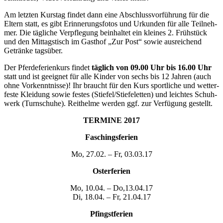
Am letz­ten Kurs­tag fin­det dann eine Abschluss­vor­füh­rung für die
Eltern statt, es gibt Erin­ne­rungs­fo­tos und Urkun­den für alle Teil­neh­
mer. Die täg­li­che Ver­pfle­gung beinhal­tet ein klei­nes 2. Früh­stück
und den Mit­tags­tisch im Gast­hof „Zur Post“ sowie aus­rei­chend
Geträn­ke tags­über.
Der Pfer­de­fe­ri­en­kurs fin­det
täg­lich von 09.00 Uhr bis 16.00 Uhr
statt und ist geeig­net für alle Kin­der von sechs bis 12 Jah­ren (auch
ohne Vor­kennt­nis­se)! Ihr braucht für den Kurs sport­li­che und wet­ter­
fes­te Klei­dung sowie fes­tes (Stiefel/Stiefeletten) und leich­tes Schuh­
werk (Turn­schu­he). Reit­hel­me wer­den ggf. zur Ver­fü­gung gestellt.
TER­MI­NE 2017
Faschings­fe­ri­en
Mo, 27.02. – Fr, 03.03.17
Oster­fe­ri­en
Mo, 10.04. – Do,13.04.17
Di, 18.04. – Fr, 21.04.17
Pfingst­fe­ri­en