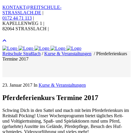
KONTAKT@REITSCHULE-
STRASSLACH.DE
|
0172 44 71 113
|
KAPELLENWEG 1 |
82064 STRASSLACH |
Reitschule Straßlach
/
Kurse & Veranstaltungen
/
Pfer­de­fe­ri­en­kurs
Ter­mi­ne 2017
23. Januar 2017
In
Kurse & Veranstaltungen
Pfer­de­fe­ri­en­kurs Ter­mi­ne 2017
Schwing Dich in den Sat­tel und mach mit beim Pfer­de­fe­ri­en­kurs im
Reit­stall Pöcking! Unser Wochen­pro­gramm bie­tet täg­li­ches Reit-
und Vol­ti­gier­trai­ning, Spaß- und Spiel­ak­tio­nen rund ums Pferd,
(gefuehr­te) Aus­rit­te ins Gelän­de, Pfer­de­pfle­ge, Besuch des Huf­
schmie­des, Video­vor­füh­rung und vie­les mehr!