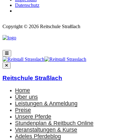
Daten­schutz
Copyright © 2026 Reitschule Straßlach
Reitschule Straßlach
Home
Über uns
Leis­tun­gen & Anmel­dung
Prei­se
Unse­re Pfer­de
Stun­den­plan & Reit­buch Online
Ver­an­stal­tun­gen & Kur­se
Ade­les Pfer­de­blog